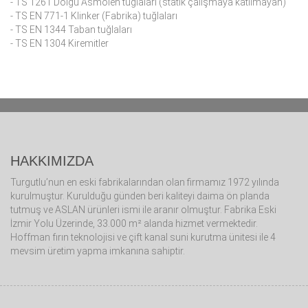
- TS 1261 Dolgu Asmolen tuğlaları (statik çalışmaya katılmayan)
- TS EN 771-1 Klinker (Fabrika) tuğlaları
- TS EN 1344 Taban tuğlaları
- TS EN 1304 Kiremitler
HAKKIMIZDA
Turgutlu’nun en eski fabrikalarından olan firmamız 1972 yılında
kurulmuştur. Kurulduğu günden beri kaliteyi daima ön planda
tutmuş ve ASLAN ürünleri ismi ile aranır olmuştur. Fabrika Eski
İzmir Yolu Üzerinde, 33.000 m² alanda hizmet vermektedir.
Hoffman fırın teknolojisi ve çift kanal suni kurutma ünitesi ile 4
mevsim üretim yapma imkanına sahiptir.