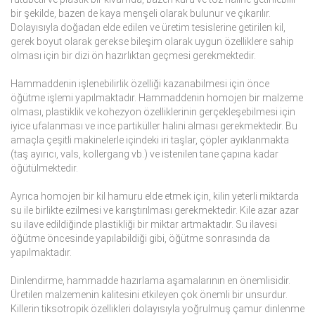
bir şekilde, bazen de kaya menşeli olarak bulunur ve çıkarılır.
Dolayısıyla doğadan elde edilen ve üretim tesislerine getirilen kil,
gerek boyut olarak gerekse bileşim olarak uygun özelliklere sahip
olması için bir dizi ön hazırlıktan geçmesi gerekmektedir.
Hammaddenin işlenebilirlik özelliği kazanabilmesi için önce
öğütme işlemi yapılmaktadır. Hammaddenin homojen bir malzeme
olması, plastiklik ve kohezyon özelliklerinin gerçekleşebilmesi için
iyice ufalanması ve ince partiküller halini alması gerekmektedir. Bu
amaçla çeşitli makinelerle içindeki iri taşlar, çöpler ayıklanmakta
(taş ayırıcı, vals, kollergang vb.) ve istenilen tane çapına kadar
öğütülmektedir.
Ayrıca homojen bir kil hamuru elde etmek için, kilin yeterli miktarda
su ile birlikte ezilmesi ve karıştırılması gerekmektedir. Kile azar azar
su ilave edildiğinde plastikliği bir miktar artmaktadır. Su ilavesi
öğütme öncesinde yapılabildiği gibi, öğütme sonrasında da
yapılmaktadır.
Dinlendirme, hammadde hazırlama aşamalarının en önemlisidir.
Üretilen malzemenin kalitesini etkileyen çok önemli bir unsurdur.
Killerin tiksotropik özellikleri dolayısıyla yoğrulmuş çamur dinlenme