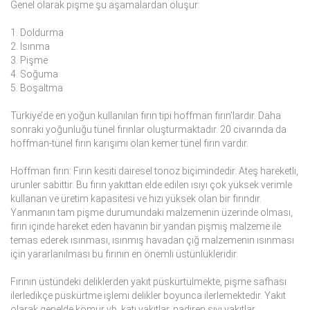
Genel olarak pişme şu aşamalardan oluşur:
1. Doldurma
2. Isınma
3. Pişme
4. Soğuma
5. Boşaltma
Türkiye’de en yoğun kullanılan fırın tipi hoffman fırın’lardır. Daha
sonraki yoğunluğu tünel fırınlar oluşturmaktadır. 20 civarında da
hoffman-tünel fırın karışımı olan kemer tünel fırın vardır.
Hoffman fırın: Fırın kesiti dairesel tonoz biçimindedir. Ateş hareketli,
ürünler sabittir. Bu fırın yakıttan elde edilen ısıyı çok yüksek verimle
kullanan ve üretim kapasitesi ve hızı yüksek olan bir fırındır.
Yanmanın tam pişme durumundaki malzemenin üzerinde olması,
fırın içinde hareket eden havanın bir yandan pişmiş malzeme ile
temas ederek ısınması, ısınmış havadan çiğ malzemenin ısınması
için yararlanılması bu fırının en önemli üstünlükleridir.
Fırının üstündeki deliklerden yakıt püskürtülmekte, pişme safhası
ilerledikçe püskürtme işlemi delikler boyunca ilerlemektedir. Yakıt
olarak genelde kömür vb. katı yakıtlar, nadiren sıvı yakıtlar