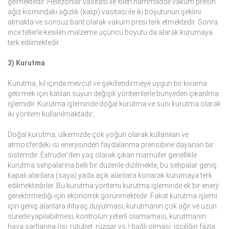
gelmektedir. Helezonlar vasıtası ile itilen hammadde vakum presin
ağız kısmındaki ağızlık (kalıp) vasıtası ile iki boyutunun şeklini
almakta ve sonsuz bant olarak vakum presi terk etmektedir. Sonra
ince tellerle kesilen malzeme üçüncü boyutu da alarak kurumaya
terk edilmektedir.
3) Kurutma
Kurutma, kil içinde mevcut ve şekillendirmeye uygun bir kıvama
getirmek için katılan suyun değişik yöntemlerle bünyeden çıkarılma
işlemidir. Kurutma işleminde doğal kurutma ve suni kurutma olarak
iki yöntem kullanılmaktadır;
Doğal kurutma; ülkemizde çok yoğun olarak kullanılan ve
atmosferdeki ısı enerjisinden faydalanma prensibine dayanan bir
sistemdir. Extruder’den yaş olarak çıkan mamüller genellikle
kurutma sehpalarına belli bir düzenle dizilmekte, bu sehpalar geniş
kapalı alanlara (saya) yada açık alanlara konarak kurumaya terk
edilmektedirler. Bu kurutma yöntemi kurutma işleminde ek bir enerji
gerektirmediği için ekonomik görünmektedir. Fakat kurutma işlemi
için geniş alanlara ihtiyaç duyulması, kurutmanın çok ağır ve uzun
sürede yapılabilmesi, kontrolün yeterli olamaması, kurutmanın
hava şartlarına (ısı, rutubet, rüzgar vs.) bağlı olması, işçiliğin fazla