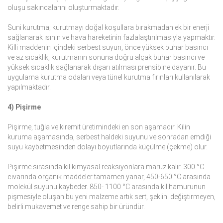
oluşu sakıncalarını oluşturmaktadır.
Suni kurutma; kurutmayı doğal koşullara bırakmadan ek bir enerji
sağlanarak ısının ve hava hareketinin fazlalaştırılmasıyla yapmaktır.
Killi maddenin içindeki serbest suyun, önce yüksek buhar basıncı
ve az sıcaklık, kurutmanın sonuna doğru alçak buhar basıncı ve
yüksek sıcaklık sağlanarak dışarı atılması prensibine dayanır. Bu
uygulama kurutma odaları veya tünel kurutma fırınları kullanılarak
yapılmaktadır.
4) Pişirme
Pişirme, tuğla ve kiremit üretimindeki en son aşamadır. Kilin
kuruma aşamasında, serbest haldeki suyunu ve sonradan emdiği
suyu kaybetmesinden dolayı boyutlarında küçülme (çekme) olur.
Pişirme sırasında kil kimyasal reaksiyonlara maruz kalır. 300 °C
civarında organik maddeler tamamen yanar, 450-650 °C arasında
molekül suyunu kaybeder. 850- 1100 °C arasında kil hamurunun
pişmesiyle oluşan bu yeni malzeme artık sert, şeklini değiştirmeyen,
belirli mukavemet ve renge sahip bir üründür.