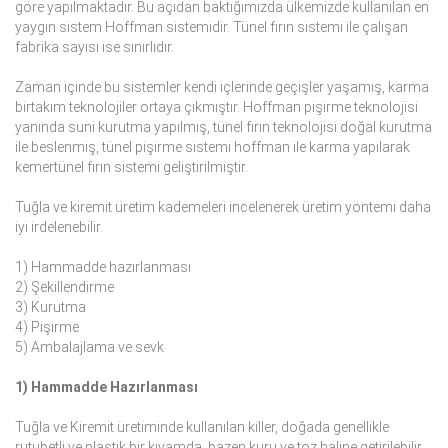
göre yapılmaktadır. Bu açıdan baktığımızda ülkemizde kullanılan en
yaygın sistem Hoffman sistemidir. Tünel fırın sistemi ile çalışan
fabrika sayısı ise sınırlıdır.
Zaman içinde bu sistemler kendi içlerinde geçişler yaşamış, karma
birtakım teknolojiler ortaya çıkmıştır. Hoffman pişirme teknolojisi
yanında suni kurutma yapılmış, tünel fırın teknolojisi doğal kurutma
ile beslenmiş, tünel pişirme sistemi hoffman ile karma yapılarak
kemertünel fırın sistemi geliştirilmiştir.
Tuğla ve kiremit üretim kademeleri incelenerek üretim yöntemi daha
iyi irdelenebilir.
1) Hammadde hazırlanması
2) Şekillendirme
3) Kurutma
4) Pişirme
5) Ambalajlama ve sevk
1) Hammadde Hazırlanması
Tuğla ve Kiremit üretiminde kullanılan killer, doğada genellikle
rutubetli ve plastik bir kıvamda, bazen kuru ve toz haline getirilebilir