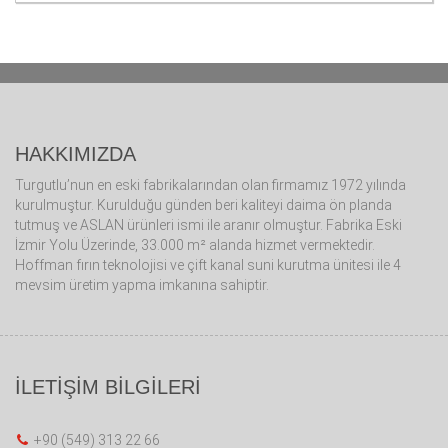
HAKKIMIZDA
Turgutlu’nun en eski fabrikalarından olan firmamız 1972 yılında
kurulmuştur. Kurulduğu günden beri kaliteyi daima ön planda
tutmuş ve ASLAN ürünleri ismi ile aranır olmuştur. Fabrika Eski
İzmir Yolu Üzerinde, 33.000 m² alanda hizmet vermektedir.
Hoffman fırın teknolojisi ve çift kanal suni kurutma ünitesi ile 4
mevsim üretim yapma imkanına sahiptir.
İLETİŞİM BİLGİLERİ
+90 (549) 313 22 66