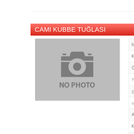
CAMI KUBBE TUĞLASI
İ
K
Ö
Y
g
u
A
K