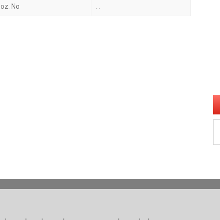
oz. No
...