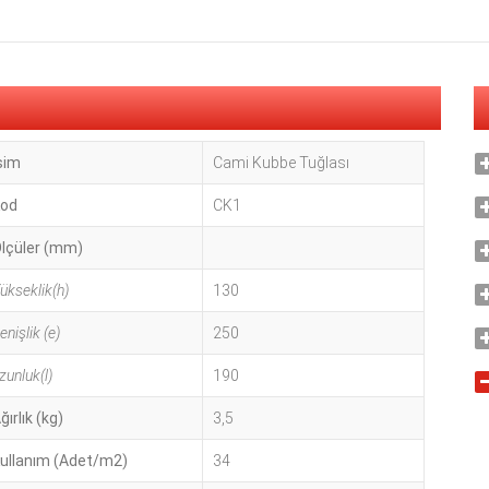
sim
Cami Kubbe Tuğlası
od
CK1
lçüler (mm)
ükseklik(h)
130
enişlik (e)
250
zunluk(l)
190
ğırlık (kg)
3,5
ullanım (Adet/m2)
34