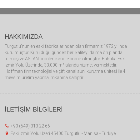
HAKKIMIZDA
Turgutlu’nun en eski fabrikalarından olan firmamız 1972 yılında
kurulmuştur. Kurulduğu günden beri kaliteyi daima ön planda
tutmuş ve ASLAN ürünleri ismi ile aranır olmuştur. Fabrika Eski
İzmir Yolu Üzerinde, 33.000 m² alanda hizmet vermektedir.
Hoffman fırın teknolojisi ve çift kanal suni kurutma ünitesi ile 4
mevsim üretim yapma imkanına sahiptir.
İLETİŞİM BİLGİLERİ
+90 (549) 313 22 66
Eski İzmir Yolu Üzeri 45400 Turgutlu - Manisa - Türkiye