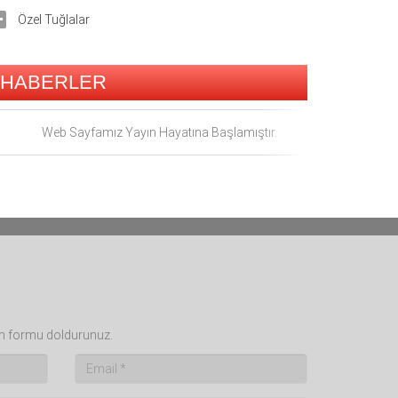
Özel Tuğlalar
HABERLER
Web Sayfamız Yayın Hayatına Başlamıştır.
fen formu doldurunuz.