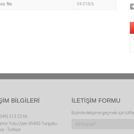
oz. No
04.018/b
ŞİM BİLGİLERİ
İLETİŞİM FORMU
Bizimle iletişime geçmek için lüt
549) 313 22 66
İzmir Yolu Üzeri 45400 Turgutlu -
a - Türkiye