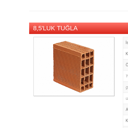
8,5'LUK TUĞLA
İ
K
Ö
Y
g
u
A
K