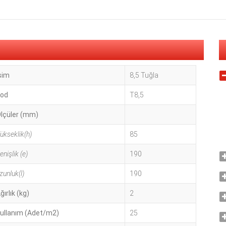
sim
8,5 Tuğla
od
T8,5
lçüler (mm)
ükseklik(h)
85
enişlik (e)
190
zunluk(l)
190
ğırlık (kg)
2
ullanım (Adet/m2)
25