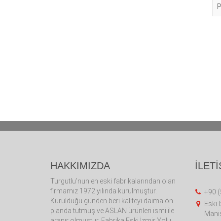
P
HAKKIMIZDA
İLETİ
Turgutlu’nun en eski fabrikalarından olan
firmamız 1972 yılında kurulmuştur.
+90 (
Kurulduğu günden beri kaliteyi daima ön
Eski 
planda tutmuş ve ASLAN ürünleri ismi ile
Manis
aranır olmuştur. Fabrika Eski İzmir Yolu