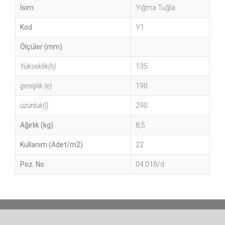
İsim
Yığma Tuğla
Kod
Y1
Ölçüler (mm)
Yükseklik(h)
135
genişlik (e)
190
uzunluk(l)
290
Ağırlık (kg)
8,5
Kullanım (Adet/m2)
22
Poz. No
04.018/d