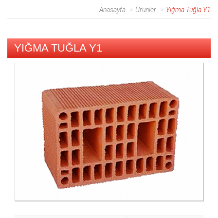
Anasayfa
Ürünler
Yığma Tuğla Y1
YIĞMA TUĞLA Y1