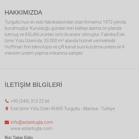
HAKKIMIZDA
Turgutlu’nun en eski fabrikalarından olan firmamız 1972 yılında
kurulmuştur. Kurulduğu günden beri kaliteyi daima ön planda
tutmuş ve ASLAN ürünleri ismi ile aranır olmuştur. Fabrika Eski
İzmir Yolu Üzerinde, 33.000 m² alanda hizmet vermektedir.
Hoffman fırın teknolojisi ve çift kanal suni kurutma ünitesi ile 4
mevsim üretim yapma imkanına sahiptir.
İLETİŞİM BİLGİLERİ
+90 (549) 313 22 66
Eski İzmir Yolu Üzeri 45400 Turgutlu - Manisa - Türkiye
info@aslantugla.com
www.aslantugla.com
Bizi Takip Edin